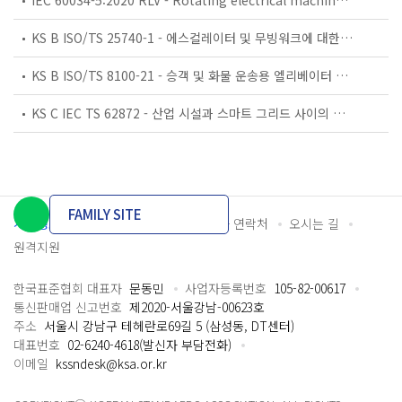
KS B ISO/TS 25740-1 - 에스컬레이터 및 무빙워크에 대한 안전요건 — 제1부: 세계공통 필수 안전요건(GESRs)
KS B ISO/TS 8100-21 - 승객 및 화물 운송용 엘리베이터 —제21부: 세계공통 필수안전요건(GESRs)을 충족하는 세계공통 안전 파라미터(GSPs)
KS C IEC TS 62872 - 산업 시설과 스마트 그리드 사이의 산업 공정 측정, 제어 및 자동화 시스템 인터페이스
FAMILY SITE
개인정보처리방침
이용약관
담당자 연락처
오시는 길
원격지원
한국표준협회 대표자
문동민
사업자등록번호
105-82-00617
통신판매업 신고번호
제2020-서울강남-00623호
주소
서울시 강남구 테헤란로69길 5 (삼성동, DT센터)
대표번호
02-6240-4618(발신자 부담전화)
이메일
kssndesk@ksa.or.kr