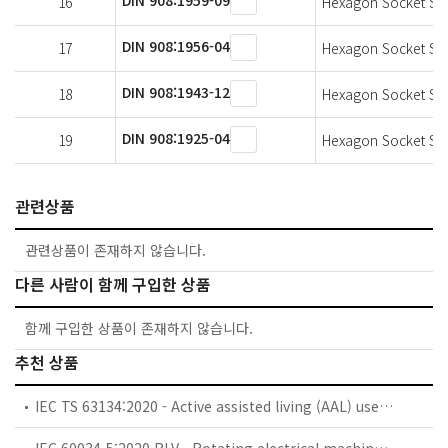
16
Hexagon Socket Scre
DIN 908:1956-04
17
Hexagon Socket Scr
DIN 908:1943-12
18
Hexagon Socket Scr
DIN 908:1925-04
19
Hexagon Socket Scr
관련상품
관련상품이 존재하지 않습니다.
다른 사람이 함께 구입한 상품
함께 구입한 상품이 존재하지 않습니다.
추천 상품
IEC TS 63134:2020 - Active assisted living (AAL) use cases
IEC 60034-5:2020 RLV - Rotating electrical machines - Part 5: Degrees of protection provided by the integral design of rotating electrical machines (IP code) - Classification