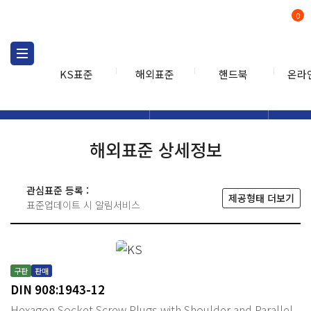
0
KS표준
해외표준
핸드북
온라
해외표준
해외표준검색
해외표
검색
해외표준 상세정보
관심표준 등록 :
제공형태 더보기
표준업데이트 시 알림서비스
구판
판매
DIN 908:1943-12
Hexagon Socket Screw Plugs with Shoulder and Parallel