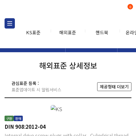
0
KS표준
해외표준
핸드북
온라
해외표준
해외표준검색
해외표
검색
해외표준 상세정보
관심표준 등록 :
제공형태 더보기
표준업데이트 시 알림서비스
구판
판매
DIN 908:2012-04
Internal drive screw plugs with collar - Cylindrical thread