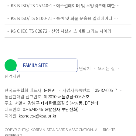
KS B ISO/TS 25740-1 - 에스컬레이터 및 무빙워크에 대한 안전요건 — 제1부: 세계공통 필수 안전요건(GESRs)
KS B ISO/TS 8100-21 - 승객 및 화물 운송용 엘리베이터 —제21부: 세계공통 필수안전요건(GESRs)을 충족하는 세계공통 안전 파라미터(GSPs)
KS C IEC TS 62872 - 산업 시설과 스마트 그리드 사이의 산업 공정 측정, 제어 및 자동화 시스템 인터페이스
FAMILY SITE
개인정보처리방침
이용약관
담당자 연락처
오시는 길
원격지원
한국표준협회 대표자
문동민
사업자등록번호
105-82-00617
통신판매업 신고번호
제2020-서울강남-00623호
주소
서울시 강남구 테헤란로69길 5 (삼성동, DT센터)
대표번호
02-6240-4618(발신자 부담전화)
이메일
kssndesk@ksa.or.kr
COPYRIGHTⓒ KOREAN STANDARDS ASSOCIATION. ALL RIGHTS
RESERVED