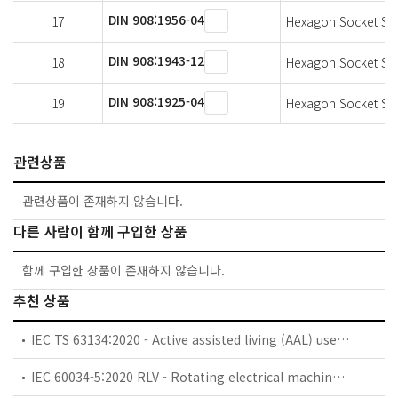
DIN 908:1956-04
17
Hexagon Socket Scr
DIN 908:1943-12
18
Hexagon Socket Scr
DIN 908:1925-04
19
Hexagon Socket Scr
관련상품
관련상품이 존재하지 않습니다.
다른 사람이 함께 구입한 상품
함께 구입한 상품이 존재하지 않습니다.
추천 상품
IEC TS 63134:2020 - Active assisted living (AAL) use cases
IEC 60034-5:2020 RLV - Rotating electrical machines - Part 5: Degrees of protection provided by the integral design of rotating electrical machines (IP code) - Classification