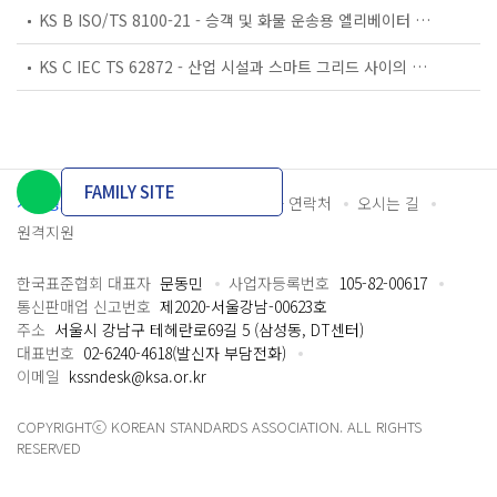
KS B ISO/TS 8100-21 - 승객 및 화물 운송용 엘리베이터 —제21부: 세계공통 필수안전요건(GESRs)을 충족하는 세계공통 안전 파라미터(GSPs)
KS C IEC TS 62872 - 산업 시설과 스마트 그리드 사이의 산업 공정 측정, 제어 및 자동화 시스템 인터페이스
FAMILY SITE
개인정보처리방침
이용약관
담당자 연락처
오시는 길
원격지원
한국표준협회 대표자
문동민
사업자등록번호
105-82-00617
통신판매업 신고번호
제2020-서울강남-00623호
주소
서울시 강남구 테헤란로69길 5 (삼성동, DT센터)
대표번호
02-6240-4618(발신자 부담전화)
이메일
kssndesk@ksa.or.kr
COPYRIGHTⓒ KOREAN STANDARDS ASSOCIATION. ALL RIGHTS
RESERVED