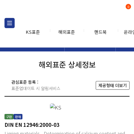
0
KS표준
해외표준
핸드북
온라
해외표준
해외표준검색
해외표
검색
해외표준 상세정보
관심표준 등록 :
제공형태 더보기
표준업데이트 시 알림서비스
구판
판매
DIN EN 12946:2000-03
Liming materials - Determination of calcium content and