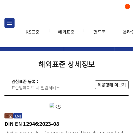
0
KS표준
해외표준
핸드북
온라
해외표준
해외표준검색
해외표
검색
해외표준 상세정보
관심표준 등록 :
제공형태 더보기
표준업데이트 시 알림서비스
표준
판매
DIN EN 12946:2023-08
Liming materials - Determination of the calcium content