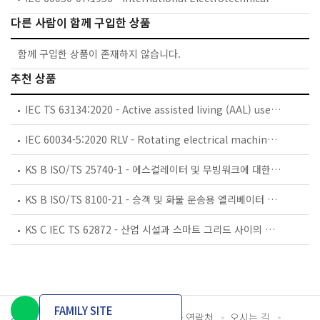
다른 사람이 함께 구입한 상품
함께 구입한 상품이 존재하지 않습니다.
추천 상품
IEC TS 63134:2020 - Active assisted living (AAL) use cases
IEC 60034-5:2020 RLV - Rotating electrical machines - Part 5: Degrees of protection provided by the integral design of rotating electrical machines (IP code) - Classification
KS B ISO/TS 25740-1 - 에스컬레이터 및 무빙워크에 대한 안전요건 — 제1부: 세계공통 필수 안전요건(GESRs)
KS B ISO/TS 8100-21 - 승객 및 화물 운송용 엘리베이터 —제21부: 세계공통 필수안전요건(GESRs)을 충족하는 세계공통 안전 파라미터(GSPs)
KS C IEC TS 62872 - 산업 시설과 스마트 그리드 사이의 산업 공정 측정, 제어 및 자동화 시스템 인터페이스
FAMILY SITE
개인정보처리방침
이용약관
담당자 연락처
오시는 길