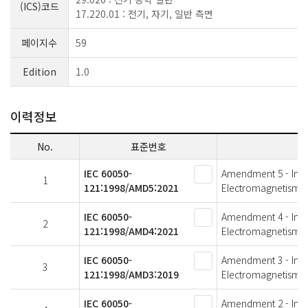
(ICS)코드
17.220.01 : 전기, 자기, 일반 측면
페이지수
59
Edition
1.0
이력정보
No.
표준번호
IEC 60050-
Amendment 5 - Intern
1
121:1998/AMD5:2021
Electromagnetism
IEC 60050-
Amendment 4 - Intern
2
121:1998/AMD4:2021
Electromagnetism
IEC 60050-
Amendment 3 - Intern
3
121:1998/AMD3:2019
Electromagnetism
IEC 60050-
Amendment 2 - Intern