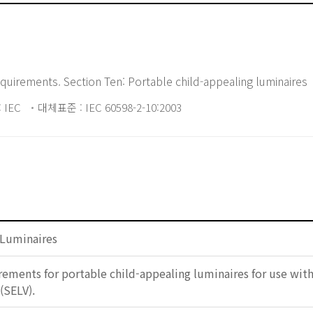
requirements. Section Ten: Portable child-appealing luminaires
 IEC
대체표준 : IEC 60598-2-10:2003
 Luminaires
rements for portable child-appealing luminaires for use wit
(SELV).