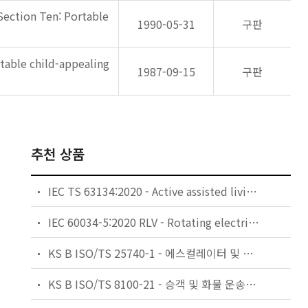
Section Ten: Portable
1990-05-31
구판
rtable child-appealing
1987-09-15
구판
추천 상품
IEC TS 63134:2020 - Active assisted living (AAL) use cases
IEC 60034-5:2020 RLV - Rotating electrical machines - Part 5: Degrees of protection provided by the integral design of rotating electrical machines (IP code) - Classification
KS B ISO/TS 25740-1 - 에스컬레이터 및 무빙워크에 대한 안전요건 — 제1부: 세계공통 필수 안전요건(GESRs)
KS B ISO/TS 8100-21 - 승객 및 화물 운송용 엘리베이터 —제21부: 세계공통 필수안전요건(GESRs)을 충족하는 세계공통 안전 파라미터(GSPs)