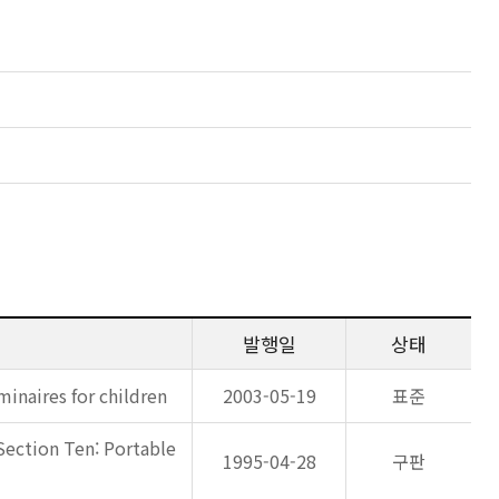
발행일
상태
minaires for children
2003-05-19
표준
Section Ten: Portable
1995-04-28
구판