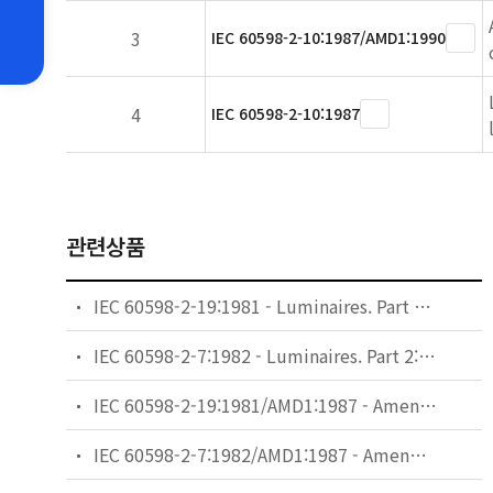
3
IEC 60598-2-10:1987/AMD1:1990
4
IEC 60598-2-10:1987
관련상품
IEC 60598-2-19:1981 - Luminaires. Part 2: Particular requirements. Section Nineteen: Air-handling luminaires (safety requirements)
IEC 60598-2-7:1982 - Luminaires. Part 2: Particular requirements. Section Seven: Portable luminaires for garden use
IEC 60598-2-19:1981/AMD1:1987 - Amendment 1 - Luminaires. Part 2: Particular requirements. Section Nineteen: Air-handling luminaires (safety requirements)
IEC 60598-2-7:1982/AMD1:1987 - Amendment 1 - Luminaires. Part 2: Particular requirements. Section Seven: Portable luminaires for garden use