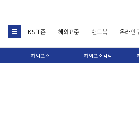
KS표준
해외표준
핸드북
온라인
해외표준
해외표준검색
KS표준검색
해외표준검색
KS
소개
AATCC
KS관련상품
해외표준관련상품
ASM
제공표준
DIN
KS인증심사기준
해외표준 견적의뢰
JSTRA
구입절차
TRA
국내단체표준
ISO심볼