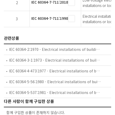
Low-voltage electric
IEC 60364-7-711:2018
2
installations or loc
Electrical installati
IEC 60364-7-711:1998
3
installations or loc
관련상품
IEC 60364-2:1970 - Electrical installations of buildings - Part 2: Fundamental principles
IEC 60364-3-1:1973 - Electrical installations of buildings - Part 3: General requirements for installations - Chapter 1: Measures for protection for safety. Sections One to Three
IEC 60364-4-473:1977 - Electrical installations of buildings. Part 4: Protection for safety. Chapter 47: Application of protective measures for safety. Section 473: Measures of protection against overcurrent
IEC 60364-5-56:1980 - Electrical installations of buildings. Part 5: Selection and erection of electrical equipment. Chapter 56: Safety services
IEC 60364-5-537:1981 - Electrical installations of buildings. Part 5: Selection and erection of electrical equipment. Chapter 53: Switchgear and controlgear. Section 537: Devices for isolation and switching
다른 사람이 함께 구입한 상품
함께 구입한 상품이 존재하지 않습니다.