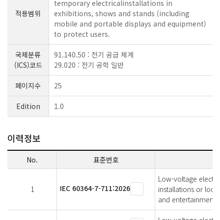
temporary electricalinstallations in
적용범위
exhibitions, shows and stands (including
mobile and portable displays and equipment)
to protect users.
국제분류
91.140.50 : 전기 공급 체계
(ICS)코드
29.020 : 전기 공학 일반
페이지수
25
Edition
1.0
이력정보
No.
표준번호
Low-voltage electric
IEC 60364-7-711:2026
1
installations or loca
and entertainment 