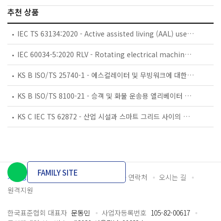
추천 상품
IEC TS 63134:2020 - Active assisted living (AAL) use cases
IEC 60034-5:2020 RLV - Rotating electrical machines - Part 5: Degrees of protection provided by the integral design of rotating electrical machines (IP code) - Classification
KS B ISO/TS 25740-1 - 에스컬레이터 및 무빙워크에 대한 안전요건 — 제1부: 세계공통 필수 안전요건(GESRs)
KS B ISO/TS 8100-21 - 승객 및 화물 운송용 엘리베이터 —제21부: 세계공통 필수안전요건(GESRs)을 충족하는 세계공통 안전 파라미터(GSPs)
KS C IEC TS 62872 - 산업 시설과 스마트 그리드 사이의 산업 공정 측정, 제어 및 자동화 시스템 인터페이스
FAMILY SITE
개인정보처리방침
이용약관
담당자 연락처
오시는 길
원격지원
한국표준협회 대표자
문동민
사업자등록번호
105-82-00617