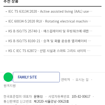
추천 상품
IEC TS 63134:2020 - Active assisted living (AAL) use cases
IEC 60034-5:2020 RLV - Rotating electrical machines - Part 5: Degrees of protection provided by the integral design of rotating electrical machines (IP code) - Classification
KS B ISO/TS 25740-1 - 에스컬레이터 및 무빙워크에 대한 안전요건 — 제1부: 세계공통 필수 안전요건(GESRs)
KS B ISO/TS 8100-21 - 승객 및 화물 운송용 엘리베이터 —제21부: 세계공통 필수안전요건(GESRs)을 충족하는 세계공통 안전 파라미터(GSPs)
KS C IEC TS 62872 - 산업 시설과 스마트 그리드 사이의 산업 공정 측정, 제어 및 자동화 시스템 인터페이스
FAMILY SITE
개인정보처리방침
이용약관
담당자 연락처
오시는 길
원격지원
한국표준협회 대표자
문동민
사업자등록번호
105-82-00617
통신판매업 신고번호
제2020-서울강남-00623호