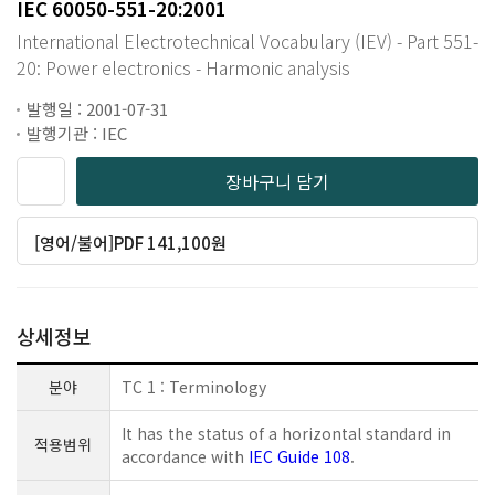
IEC 60050-551-20:2001
International Electrotechnical Vocabulary (IEV) - Part 551-
20: Power electronics - Harmonic analysis
발행일 : 2001-07-31
발행기관 : IEC
장바구니 담기
[영어/불어]PDF 141,100원
상세정보
분야
TC 1 : Terminology
It has the status of a horizontal standard in
적용범위
accordance with
IEC Guide 108
.