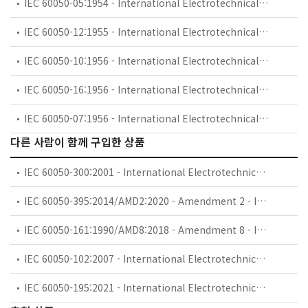
IEC 60050-05:1954 - International Electrotechnical Vocabulary (IEV) - Part 05: Fundamental definitions
IEC 60050-12:1955 - International Electrotechnical Vocabulary (IEV) - Part 12: Transductors
IEC 60050-10:1956 - International Electrotechnical Vocabulary (IEV) - Part 10: Machines and transformers
IEC 60050-16:1956 - International Electrotechnical Vocabulary (IEV) - Part 16: Protective relays
IEC 60050-07:1956 - International Electrotechnical Vocabulary (IEV) - Part 07: Electronics
다른 사람이 함께 구입한 상품
IEC 60050-300:2001 - International Electrotechnical Vocabulary (IEV) - Part 300: Electrical and electronic measurements and measuring instruments - Part 311: General terms relating to measurements - Part 312: General terms relating to electrical measurements - Part 313: Types of electrical measuring instruments - Part 314: Specific terms according to the type of instrument
IEC 60050-395:2014/AMD2:2020 - Amendment 2 - International Electrotechnical Vocabulary (IEV) - Part 395: Nuclear instrumentation - Physical phenomena, basic concepts, instruments, systems, equipment and detectors
IEC 60050-161:1990/AMD8:2018 - Amendment 8 - International Electrotechnical Vocabulary (IEV) - Part 161: Electromagnetic compatibility
IEC 60050-102:2007 - International Electrotechnical Vocabulary (IEV) - Part 102: Mathematics - General concepts and linear algebra
IEC 60050-195:2021 - International Electrotechnical Vocabulary (IEV) - Part 195: Earthing and protection against electric shock