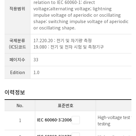
relation to IEC 60060-1: direct
적용범위
voltage;alternating voltage; lightning
impulse voltage of aperiodic or oscillating
shape: switching impulse voltage of aperiodic
or oscillating shape.
국제분류
17.220.20 : 전기 및 자기량 측정
(ICS)코드
19.080 : 전기 및 전자 시험 및 측정기구
페이지수
33
Edition
1.0
이력정보
No.
표준번호
High-voltage test te
IEC 60060-3:2006
1
testing