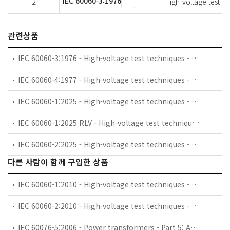
IEC 60060-3:1976
2
High-voltage test te
관련상품
IEC 60060-3:1976 - High-voltage test techniques - Part 3: Measuring devices
IEC 60060-4:1977 - High-voltage test techniques - Part 4: Application guide for measuring devices
IEC 60060-1:2025 - High-voltage test techniques - Part 1: General terminology and test requirements
IEC 60060-1:2025 RLV - High-voltage test techniques - Part 1: General terminology and test requirements
IEC 60060-2:2025 - High-voltage test techniques - Part 2: Measuring systems
다른 사람이 함께 구입한 상품
IEC 60060-1:2010 - High-voltage test techniques - Part 1: General definitions and test requirements
IEC 60060-2:2010 - High-voltage test techniques - Part 2: Measuring systems
IEC 60076-5:2006 - Power transformers - Part 5: Ability to withstand short circuit