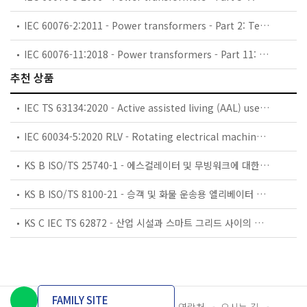
IEC 60076-2:2011 - Power transformers - Part 2: Temperature rise for liquid-immersed transformers
IEC 60076-11:2018 - Power transformers - Part 11: Dry-type transformers
추천 상품
IEC TS 63134:2020 - Active assisted living (AAL) use cases
IEC 60034-5:2020 RLV - Rotating electrical machines - Part 5: Degrees of protection provided by the integral design of rotating electrical machines (IP code) - Classification
KS B ISO/TS 25740-1 - 에스컬레이터 및 무빙워크에 대한 안전요건 — 제1부: 세계공통 필수 안전요건(GESRs)
KS B ISO/TS 8100-21 - 승객 및 화물 운송용 엘리베이터 —제21부: 세계공통 필수안전요건(GESRs)을 충족하는 세계공통 안전 파라미터(GSPs)
KS C IEC TS 62872 - 산업 시설과 스마트 그리드 사이의 산업 공정 측정, 제어 및 자동화 시스템 인터페이스
FAMILY SITE
개인정보처리방침
이용약관
담당자 연락처
오시는 길