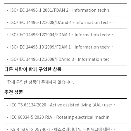
ISO/IEC 14496-1:2001/FDAM 2 - Information technology — Coding of audio-visual objects — Part 1: Systems — Amendment 2: Textual format
ISO/IEC 14496-12:2008/DAmd 4 - Information technology — Coding of audio-visual objects — Part 12: ISO base media file format — Amendment 4: Various enhancements including support for large metadata
ISO/IEC 14496-12:2004/FDAM 1 - Information technology — Coding of audio-visual objects — Part 12: ISO base media file format — Amendment 1: File format extensions and guidelines
ISO/IEC 14496-10:2009/FDAM 1 - Information technology — Coding of audio-visual objects — Part 10: Advanced Video Coding — Amendment 1: Constrained baseline profile, stereo high profile and frame packing arrangement SEI message
ISO/IEC 14496-12:2008/FDAmd 3 - Information technology — Coding of audio-visual objects — Part 12: ISO base media file format — Amendment 3: DASH support and RTP reception hint track processing
다른 사람이 함께 구입한 상품
함께 구입한 상품이 존재하지 않습니다.
추천 상품
IEC TS 63134:2020 - Active assisted living (AAL) use cases
IEC 60034-5:2020 RLV - Rotating electrical machines - Part 5: Degrees of protection provided by the integral design of rotating electrical machines (IP code) - Classification
KS B ISO/TS 25740-1 - 에스컬레이터 및 무빙워크에 대한 안전요건 — 제1부: 세계공통 필수 안전요건(GESRs)