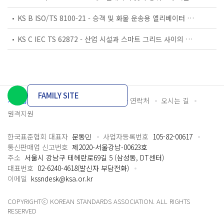
KS B ISO/TS 8100-21 - 승객 및 화물 운송용 엘리베이터 —제21부: 세계공통 필수안전요건(GESRs)을 충족하는 세계공통 안전 파라미터(GSPs)
KS C IEC TS 62872 - 산업 시설과 스마트 그리드 사이의 산업 공정 측정, 제어 및 자동화 시스템 인터페이스
FAMILY SITE
개인정보처리방침
이용약관
담당자 연락처
오시는 길
원격지원
한국표준협회 대표자
문동민
사업자등록번호
105-82-00617
통신판매업 신고번호
제2020-서울강남-00623호
주소
서울시 강남구 테헤란로69길 5 (삼성동, DT센터)
대표번호
02-6240-4618(발신자 부담전화)
이메일
kssndesk@ksa.or.kr
COPYRIGHTⓒ KOREAN STANDARDS ASSOCIATION. ALL RIGHTS
RESERVED