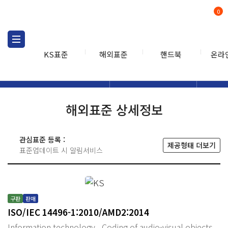
0
KS표준
해외표준
핸드북
온라
해외표준
해외표준검색
해외표
검색
해외표준 상세정보
관심표준 등록 :
제공형태 더보기
표준업데이트 시 알림서비스
구판
판매
ISO/IEC 14496-1:2010/AMD2:2014
Information technology - Coding of audio-visual objects -