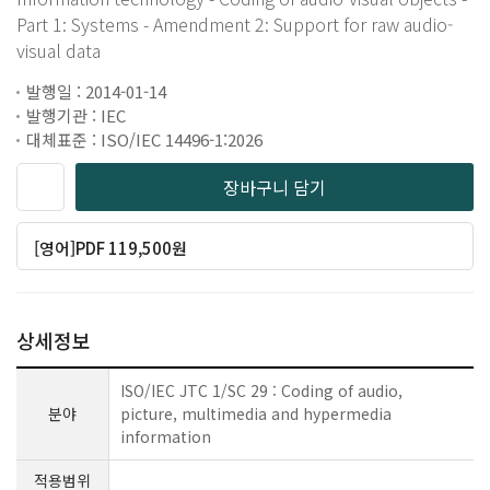
Part 1: Systems - Amendment 2: Support for raw audio-
visual data
발행일 : 2014-01-14
발행기관 : IEC
대체표준 : ISO/IEC 14496-1:2026
장바구니 담기
[영어]PDF 119,500원
상세정보
ISO/IEC JTC 1/SC 29 : Coding of audio,
분야
picture, multimedia and hypermedia
information
적용범위