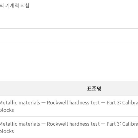
 금속의 기계적 시험
표준명
Metallic materials — Rockwell hardness test — Part 3: Calibra
blocks
Metallic materials — Rockwell hardness test — Part 3: Calibra
blocks