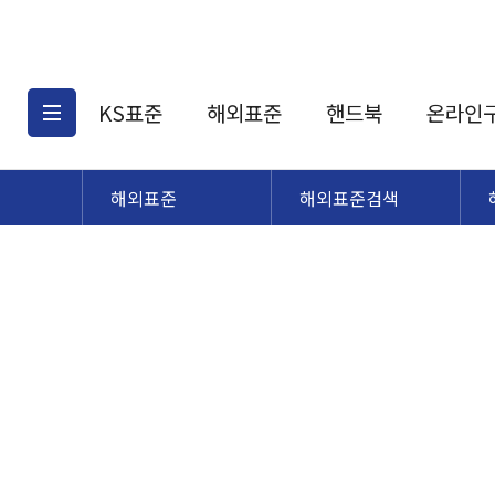
KS표준
해외표준
핸드북
온라인
해외표준
해외표준검색
KS표준검색
해외표준검색
KS
소개
AATCC
KS관련상품
해외표준관련상품
ASM
제공표준
DIN
KS인증심사기준
해외표준 견적의뢰
JSTRA
구입절차
TRA
국내단체표준
ISO심볼