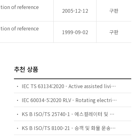
tion of reference
2005-12-12
구판
tion of reference
1999-09-02
구판
추천 상품
IEC TS 63134:2020 - Active assisted living (AAL) use cases
IEC 60034-5:2020 RLV - Rotating electrical machines - Part 5: Degrees of protection provided by the integral design of rotating electrical machines (IP code) - Classification
KS B ISO/TS 25740-1 - 에스컬레이터 및 무빙워크에 대한 안전요건 — 제1부: 세계공통 필수 안전요건(GESRs)
KS B ISO/TS 8100-21 - 승객 및 화물 운송용 엘리베이터 —제21부: 세계공통 필수안전요건(GESRs)을 충족하는 세계공통 안전 파라미터(GSPs)