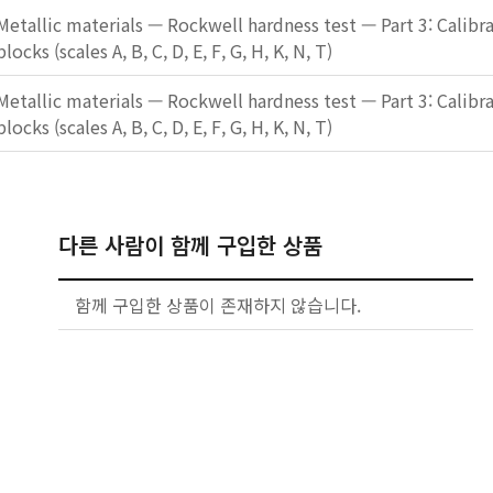
Metallic materials — Rockwell hardness test — Part 3: Calibra
blocks (scales A, B, C, D, E, F, G, H, K, N, T)
Metallic materials — Rockwell hardness test — Part 3: Calibra
blocks (scales A, B, C, D, E, F, G, H, K, N, T)
다른 사람이 함께 구입한 상품
함께 구입한 상품이 존재하지 않습니다.