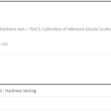
ardness test — Part 3: Calibration of reference blocks (scales 
 ISO
3 : Hardness testing