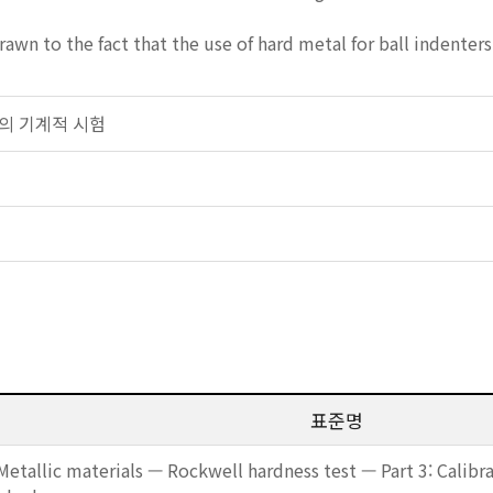
rawn to the fact that the use of hard metal for ball indenter
 금속의 기계적 시험
표준명
Metallic materials — Rockwell hardness test — Part 3: Calibra