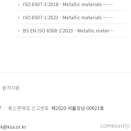
ISO 6507-3:2018 - Metallic materials — Vickers hardness test — Part 3: Calibration of reference blocks
ISO 6507-1:2023 - Metallic materials — Vickers hardness test — Part 1: Test method
BS EN ISO 6508-2:2023 - Metallic materials. Rockwell hardness test. Verification and calibration of testing machines and indenters.
원격지원
7
통신판매업 신고번호
제2020-서울강남-00623호
COPYRIGHTⓒ 
k@ksa.or.kr