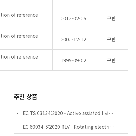
tion of reference
2015-02-25
구판
tion of reference
2005-12-12
구판
tion of reference
1999-09-02
구판
추천 상품
IEC TS 63134:2020 - Active assisted living (AAL) use cases
IEC 60034-5:2020 RLV - Rotating electrical machines - Part 5: Degrees of protection provided by the integral design of rotating electrical machines (IP code) - Classification