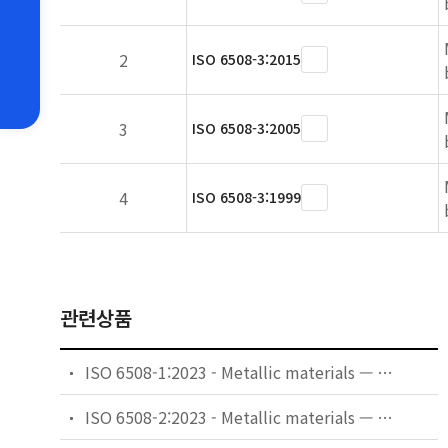
2
ISO 6508-3:2015
3
ISO 6508-3:2005
4
ISO 6508-3:1999
관련상품
ISO 6508-1:2023 - Metallic materials — Rockwell hardness test — Part 1: Test method
ISO 6508-2:2023 - Metallic materials — Rockwell hardness test — Part 2: Verification and calibration of testing machines and indenters