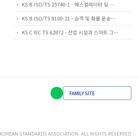
KS B ISO/TS 25740-1 - 에스컬레이터 및 무빙워크에 대한 안전요건 — 제1부: 세계공통 필수 안전요건(GESRs)
KS B ISO/TS 8100-21 - 승객 및 화물 운송용 엘리베이터 —제21부: 세계공통 필수안전요건(GESRs)을 충족하는 세계공통 안전 파라미터(GSPs)
KS C IEC TS 62872 - 산업 시설과 스마트 그리드 사이의 산업 공정 측정, 제어 및 자동화 시스템 인터페이스
FAMILY SITE
KOREAN STANDARDS ASSOCIATION. ALL RIGHTS RESERVED