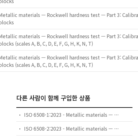
blocks
Metallic materials — Rockwell hardness test — Part 3: Calibra
blocks
Metallic materials — Rockwell hardness test — Part 3: Calibra
blocks (scales A, B, C, D, E, F, G, H, K, N, T)
Metallic materials — Rockwell hardness test — Part 3: Calibra
blocks (scales A, B, C, D, E, F, G, H, K, N, T)
다른 사람이 함께 구입한 상품
ISO 6508-1:2023 - Metallic materials — Rockwell hardness test — Part 1: Test method
ISO 6508-2:2023 - Metallic materials — Rockwell hardness test — Part 2: Verification and calibration of testing machines and indenters