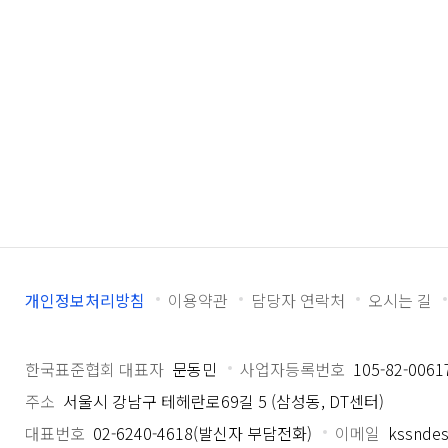
개인정보처리방침
이용약관
담당자 연락처
오시는 길
한국표준협회 대표자
문동민
사업자등록번호
105-82-0061
주소
서울시 강남구 테헤란로69길 5 (삼성동, DT센터)
대표번호
02-6240-4618(발신자 부담전화)
이메일
kssndes