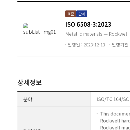
표준
판매
ISO 6508-3:2023
Metallic materials — Rockwell 
발행일 : 2023-12-13
발행기관 :
상세정보
분야
ISO/TC 164/SC 
This document 
Rockwell hard
Rockwell mach