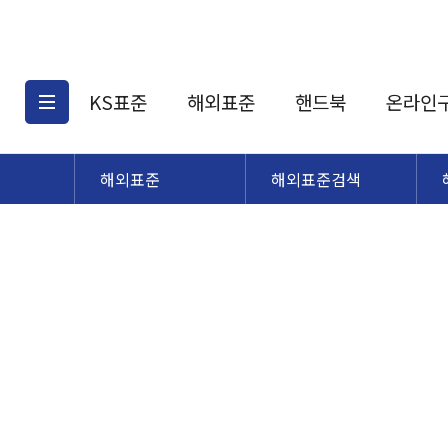
KS표준
해외표준
핸드북
온라인
해외표준
해외표준검색
KS표준검색
해외표준검색
KS
소개
AATCC
KS관련상품
해외표준관련상품
ASM
제공표준
DIN
KS인증심사기준
해외표준 견적의뢰
JSTRA
구입절차
TRA
국내단체표준
ISO심볼