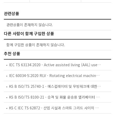
관련상품
관련상품이 존재하지 않습니다.
다른 사람이 함께 구입한 상품
함께 구입한 상품이 존재하지 않습니다.
추천 상품
IEC TS 63134:2020 - Active assisted living (AAL) use cases
IEC 60034-5:2020 RLV - Rotating electrical machines - Part 5: Degrees of protection provided by the integral design of rotating electrical machines (IP code) - Classification
KS B ISO/TS 25740-1 - 에스컬레이터 및 무빙워크에 대한 안전요건 — 제1부: 세계공통 필수 안전요건(GESRs)
KS B ISO/TS 8100-21 - 승객 및 화물 운송용 엘리베이터 —제21부: 세계공통 필수안전요건(GESRs)을 충족하는 세계공통 안전 파라미터(GSPs)
KS C IEC TS 62872 - 산업 시설과 스마트 그리드 사이의 산업 공정 측정, 제어 및 자동화 시스템 인터페이스