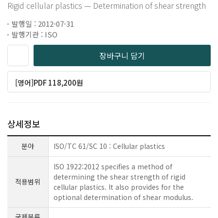
Rigid cellular plastics — Determination of shear strength
발행일 : 2012-07-31
발행기관 : ISO
장바구니 담기
[영어]PDF 118,200원
상세정보
분야
ISO/TC 61/SC 10 : Cellular plastics
ISO 1922:2012 specifies a method of
determining the shear strength of rigid
적용범위
cellular plastics. It also provides for the
optional determination of shear modulus.
국제분류