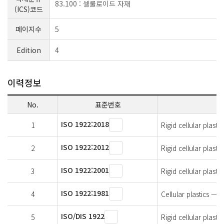
83.100 : 셀룰로이드 자재
(ICS)코드
페이지수
5
Edition
4
이력정보
No.
표준번호
ISO 1922:2018
1
Rigid cellular plast
ISO 1922:2012
2
Rigid cellular plast
ISO 1922:2001
3
Rigid cellular plast
ISO 1922:1981
4
Cellular plastics — 
ISO/DIS 1922
5
Rigid cellular plast