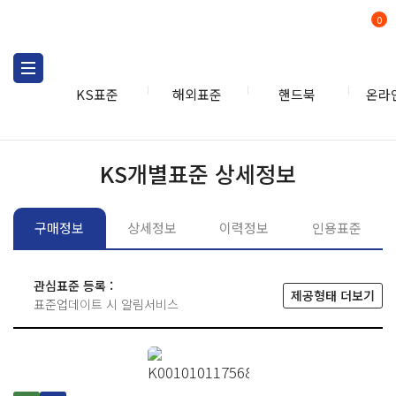
0
KS표준
해외표준
핸드북
온라
KS표준
KS표준검색
개별
KS개별표준 상세정보
구매정보
상세정보
이력정보
인용표준
관심표준 등록 :
제공형태 더보기
표준업데이트 시 알림서비스