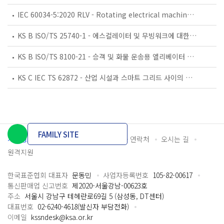
IEC 60034-5:2020 RLV - Rotating electrical machines - Part 5: Degrees of protection provided by the integral design of rotating electrical machines (IP code) - Classification
KS B ISO/TS 25740-1 - 에스컬레이터 및 무빙워크에 대한 안전요건 — 제1부: 세계공통 필수 안전요건(GESRs)
KS B ISO/TS 8100-21 - 승객 및 화물 운송용 엘리베이터 —제21부: 세계공통 필수안전요건(GESRs)을 충족하는 세계공통 안전 파라미터(GSPs)
KS C IEC TS 62872 - 산업 시설과 스마트 그리드 사이의 산업 공정 측정, 제어 및 자동화 시스템 인터페이스
FAMILY SITE
개인정보처리방침
이용약관
담당자 연락처
오시는 길
원격지원
한국표준협회 대표자
문동민
사업자등록번호
105-82-00617
통신판매업 신고번호
제2020-서울강남-00623호
주소
서울시 강남구 테헤란로69길 5 (삼성동, DT센터)
대표번호
02-6240-4618(발신자 부담전화)
이메일
kssndesk@ksa.or.kr