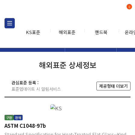
0
KS표준
해외표준
핸드북
온라
해외표준
해외표준검색
해외표
검색
해외표준 상세정보
관심표준 등록 :
제공형태 더보기
표준업데이트 시 알림서비스
구판
판매
ASTM C1048-97b
Standard Specification for Heat-Treated Flat Glass--Kind