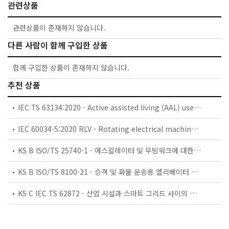
관련상품
관련상품이 존재하지 않습니다.
다른 사람이 함께 구입한 상품
함께 구입한 상품이 존재하지 않습니다.
추천 상품
IEC TS 63134:2020 - Active assisted living (AAL) use cases
IEC 60034-5:2020 RLV - Rotating electrical machines - Part 5: Degrees of protection provided by the integral design of rotating electrical machines (IP code) - Classification
KS B ISO/TS 25740-1 - 에스컬레이터 및 무빙워크에 대한 안전요건 — 제1부: 세계공통 필수 안전요건(GESRs)
KS B ISO/TS 8100-21 - 승객 및 화물 운송용 엘리베이터 —제21부: 세계공통 필수안전요건(GESRs)을 충족하는 세계공통 안전 파라미터(GSPs)
KS C IEC TS 62872 - 산업 시설과 스마트 그리드 사이의 산업 공정 측정, 제어 및 자동화 시스템 인터페이스