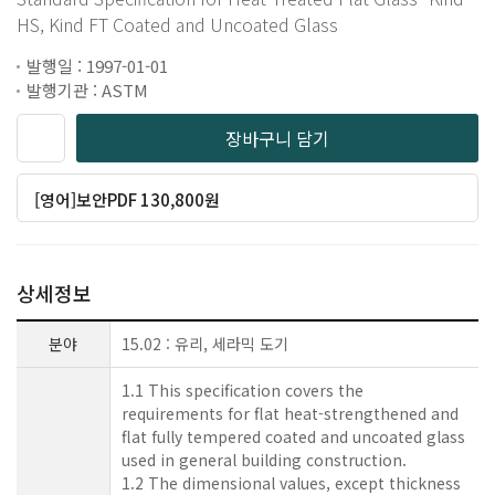
HS, Kind FT Coated and Uncoated Glass
발행일 : 1997-01-01
발행기관 : ASTM
장바구니 담기
[영어]보안PDF 130,800원
상세정보
분야
15.02 : 유리, 세라믹 도기
1.1 This specification covers the
requirements for flat heat-strengthened and
flat fully tempered coated and uncoated glass
used in general building construction.
1.2 The dimensional values, except thickness