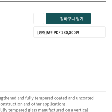
장바구니 담기
[영어]보안PDF 130,800원
trengthened and fully tempered coated and uncoated
onstruction and other applications.
 fully tempered glass manufactured on a vertical