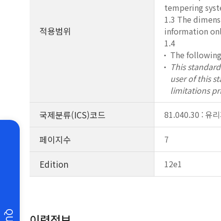
tempering sys
1.3 The dimensi
적용범위
information onl
1.4
The following
This standard 
user of this 
limitations pr
국제분류(ICS)코드
81.040.30 : 
페이지수
7
Edition
12e1
이력정보