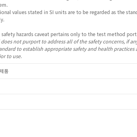
tem.
onal values stated in SI units are to be regarded as the stan
y.
 safety hazards caveat pertains only to the test method por
does not purport to address all of the safety concerns, if any, 
standard to establish appropriate safety and health practices
ior to use.
유리제품