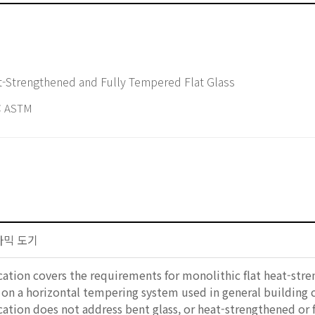
rd Specification for Heat-Strengthened and Fully Tempered Flat Glass
 ASTM
세라믹 도기
ication covers the requirements for monolithic flat heat-s
on a horizontal tempering system used in general building c
ication does not address bent glass, or heat-strengthened or