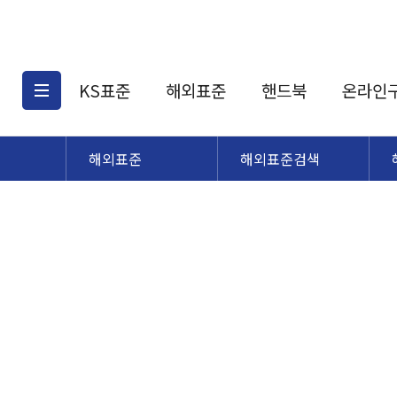
KS표준
해외표준
핸드북
온라인
해외표준
해외표준검색
KS표준검색
해외표준검색
KS
소개
AATCC
KS관련상품
해외표준관련상품
ASM
제공표준
DIN
KS인증심사기준
해외표준 견적의뢰
JSTRA
구입절차
TRA
국내단체표준
ISO심볼