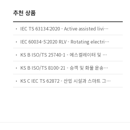
추천 상품
IEC TS 63134:2020 - Active assisted living (AAL) use cases
IEC 60034-5:2020 RLV - Rotating electrical machines - Part 5: Degrees of protection provided by the integral design of rotating electrical machines (IP code) - Classification
KS B ISO/TS 25740-1 - 에스컬레이터 및 무빙워크에 대한 안전요건 — 제1부: 세계공통 필수 안전요건(GESRs)
KS B ISO/TS 8100-21 - 승객 및 화물 운송용 엘리베이터 —제21부: 세계공통 필수안전요건(GESRs)을 충족하는 세계공통 안전 파라미터(GSPs)
KS C IEC TS 62872 - 산업 시설과 스마트 그리드 사이의 산업 공정 측정, 제어 및 자동화 시스템 인터페이스