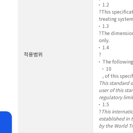
1.2
?This specifica
treating system
1.3
?The dimensiona
only.
1.4
적용범위
?
The following
10
, of this speci
This standard do
user of this st
regulatory limit
1.5
?
This internati
established in
by the World T