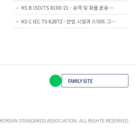
KS B ISO/TS 8100-21 - 승객 및 화물 운송용 엘리베이터 —제21부: 세계공통 필수안전요건(GESRs)을 충족하는 세계공통 안전 파라미터(GSPs)
KS C IEC TS 62872 - 산업 시설과 스마트 그리드 사이의 산업 공정 측정, 제어 및 자동화 시스템 인터페이스
FAMILY SITE
KOREAN STANDARDS ASSOCIATION. ALL RIGHTS RESERVED