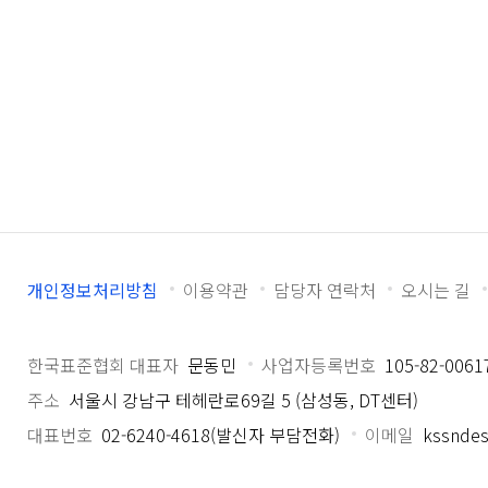
개인정보처리방침
이용약관
담당자 연락처
오시는 길
한국표준협회 대표자
문동민
사업자등록번호
105-82-0061
주소
서울시 강남구 테헤란로69길 5 (삼성동, DT센터)
대표번호
02-6240-4618(발신자 부담전화)
이메일
kssndes