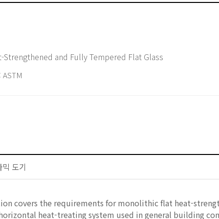
rd Specification for Heat-Strengthened and Fully Tempered Flat Glass
 ASTM
세라믹 도기
tion covers the requirements for monolithic flat heat-stre
orizontal heat-treating system used in general building con