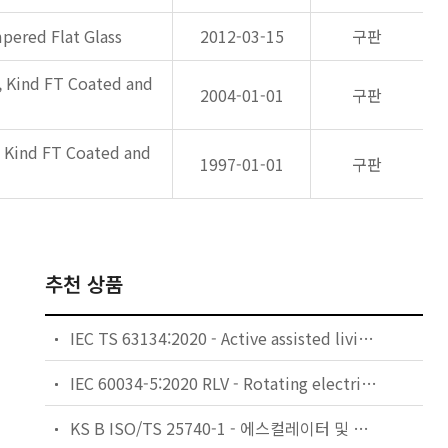
pered Flat Glass
2012-03-15
구판
, Kind FT Coated and
2004-01-01
구판
, Kind FT Coated and
1997-01-01
구판
추천 상품
IEC TS 63134:2020 - Active assisted living (AAL) use cases
IEC 60034-5:2020 RLV - Rotating electrical machines - Part 5: Degrees of protection provided by the integral design of rotating electrical machines (IP code) - Classification
KS B ISO/TS 25740-1 - 에스컬레이터 및 무빙워크에 대한 안전요건 — 제1부: 세계공통 필수 안전요건(GESRs)