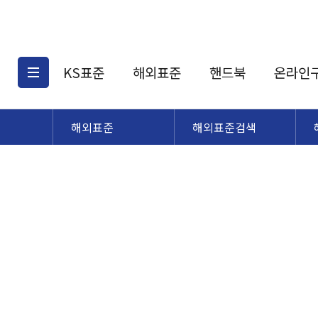
KS표준
해외표준
핸드북
온라인
해외표준
해외표준검색
KS표준검색
해외표준검색
KS
소개
AATCC
KS관련상품
해외표준관련상품
ASM
제공표준
DIN
KS인증심사기준
해외표준 견적의뢰
JSTRA
구입절차
TRA
국내단체표준
ISO심볼