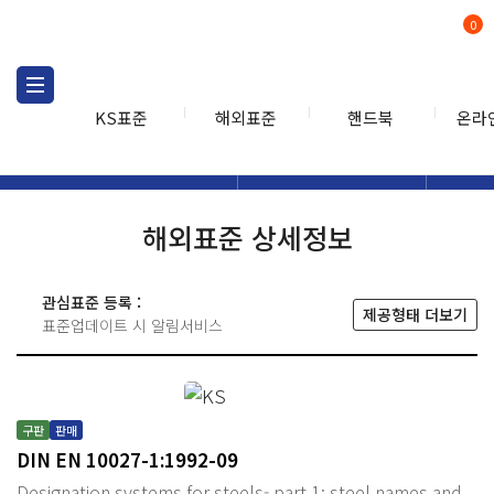
0
KS표준
해외표준
핸드북
온라
해외표준
해외표준검색
해외표
검색
해외표준 상세정보
관심표준 등록 :
제공형태 더보기
표준업데이트 시 알림서비스
구판
판매
DIN EN 10027-1:1992-09
Designation systems for steels- part 1: steel names and