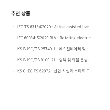
추천 상품
IEC TS 63134:2020 - Active assisted living (AAL) use cases
IEC 60034-5:2020 RLV - Rotating electrical machines - Part 5: Degrees of protection provided by the integral design of rotating electrical machines (IP code) - Classification
KS B ISO/TS 25740-1 - 에스컬레이터 및 무빙워크에 대한 안전요건 — 제1부: 세계공통 필수 안전요건(GESRs)
KS B ISO/TS 8100-21 - 승객 및 화물 운송용 엘리베이터 —제21부: 세계공통 필수안전요건(GESRs)을 충족하는 세계공통 안전 파라미터(GSPs)
KS C IEC TS 62872 - 산업 시설과 스마트 그리드 사이의 산업 공정 측정, 제어 및 자동화 시스템 인터페이스