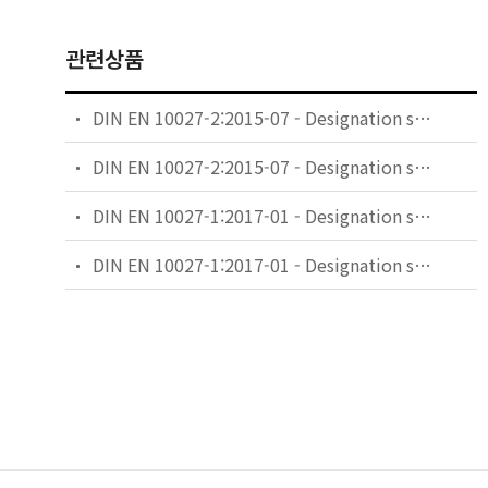
관련상품
DIN EN 10027-2:2015-07 - Designation systems for steels - Part 2: Numerical system; German version EN 10027-2:2015
DIN EN 10027-2:2015-07 - Designation systems for steels - Part 2: Numerical system
DIN EN 10027-1:2017-01 - Designation systems for steels - Part 1: Steel names; German version EN 10027-1:2016
DIN EN 10027-1:2017-01 - Designation systems for steels - Part 1: Steel names