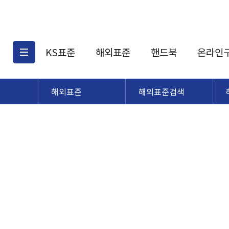
KS표준
해외표준
핸드북
온라인
해외표준
해외표준검색
KS표준검색
해외표준검색
KS
소개
AATCC
KS관련상품
해외표준관련상품
ASM
제공표준
DIN
KS인증심사기준
해외표준 견적의뢰
JSTRA
구입절차
TRA
국내단체표준
ISO심볼