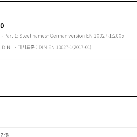
10
s - Part 1: Steel names- German version EN 10027-1:2005
 DIN
대체표준 : DIN EN 10027-1(2017-01)
반 강철