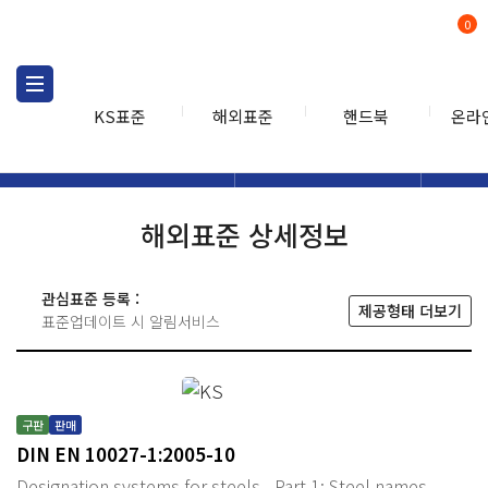
0
KS표준
해외표준
핸드북
온라
해외표준
해외표준검색
해외표
검색
해외표준 상세정보
관심표준 등록 :
제공형태 더보기
표준업데이트 시 알림서비스
구판
판매
DIN EN 10027-1:2005-10
Designation systems for steels - Part 1: Steel names