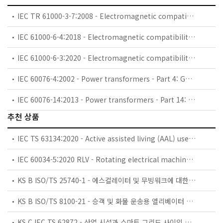
IEC TR 61000-3-7:2008 - Electromagnetic compatibility (EMC) - Part 3-7: Limits - Assessment of emission limits for the connection of fluctuating installations to MV, HV and EHV power systems
IEC 61000-6-4:2018 - Electromagnetic compatibility (EMC) - Part 6-4: Generic standards - Emission standard for industrial environments
IEC 61000-6-3:2020 - Electromagnetic compatibility (EMC) - Part 6-3: Generic standards - Emission standard for equipment in residential environments
IEC 60076-4:2002 - Power transformers - Part 4: Guide to the lightning impulse and switching impulse testing - Power transformers and reactors
IEC 60076-14:2013 - Power transformers - Part 14: Liquid-immersed power transformers using high-temperature insulation materials
추천 상품
IEC TS 63134:2020 - Active assisted living (AAL) use cases
IEC 60034-5:2020 RLV - Rotating electrical machines - Part 5: Degrees of protection provided by the integral design of rotating electrical machines (IP code) - Classification
KS B ISO/TS 25740-1 - 에스컬레이터 및 무빙워크에 대한 안전요건 — 제1부: 세계공통 필수 안전요건(GESRs)
KS B ISO/TS 8100-21 - 승객 및 화물 운송용 엘리베이터 —제21부: 세계공통 필수안전요건(GESRs)을 충족하는 세계공통 안전 파라미터(GSPs)
KS C IEC TS 62872 - 산업 시설과 스마트 그리드 사이의 산업 공정 측정, 제어 및 자동화 시스템 인터페이스