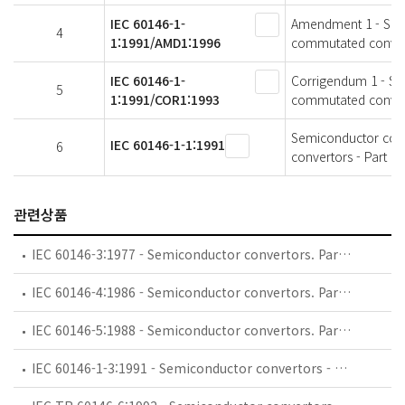
IEC 60146-1-
Amendment 1 - Semi
4
1:1991/AMD1:1996
commutated converto
IEC 60146-1-
Corrigendum 1 - Se
5
1:1991/COR1:1993
commutated converto
Semiconductor conv
IEC 60146-1-1:1991
6
convertors - Part 1-
관련상품
IEC 60146-3:1977 - Semiconductor convertors. Part 3: Semiconductor direct d.c. convertors (d.c. chopper convertors)
IEC 60146-4:1986 - Semiconductor convertors. Part 4: Method of specifying the performance and test requirements of uninterruptible power systems
IEC 60146-5:1988 - Semiconductor convertors. Part 5: Switches for uninterruptible power systems (UPS switches)
IEC 60146-1-3:1991 - Semiconductor convertors - General requirements and line commutated convertors - Part 1-3: Transformers and reactors