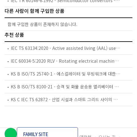
IEC TR 60146-6:1992 - Semiconductor convertors - Part 6: Application guide for the protection of semiconductor convertors against overcurrent by fuses
다른 사람이 함께 구입한 상품
함께 구입한 상품이 존재하지 않습니다.
추천 상품
IEC TS 63134:2020 - Active assisted living (AAL) use cases
IEC 60034-5:2020 RLV - Rotating electrical machines - Part 5: Degrees of protection provided by the integral design of rotating electrical machines (IP code) - Classification
KS B ISO/TS 25740-1 - 에스컬레이터 및 무빙워크에 대한 안전요건 — 제1부: 세계공통 필수 안전요건(GESRs)
KS B ISO/TS 8100-21 - 승객 및 화물 운송용 엘리베이터 —제21부: 세계공통 필수안전요건(GESRs)을 충족하는 세계공통 안전 파라미터(GSPs)
KS C IEC TS 62872 - 산업 시설과 스마트 그리드 사이의 산업 공정 측정, 제어 및 자동화 시스템 인터페이스
FAMILY SITE