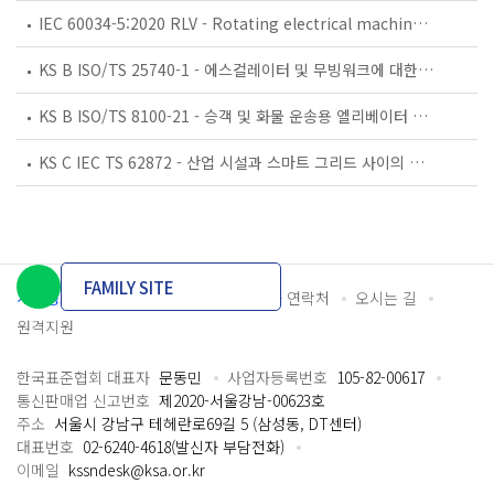
IEC 60034-5:2020 RLV - Rotating electrical machines - Part 5: Degrees of protection provided by the integral design of rotating electrical machines (IP code) - Classification
KS B ISO/TS 25740-1 - 에스컬레이터 및 무빙워크에 대한 안전요건 — 제1부: 세계공통 필수 안전요건(GESRs)
KS B ISO/TS 8100-21 - 승객 및 화물 운송용 엘리베이터 —제21부: 세계공통 필수안전요건(GESRs)을 충족하는 세계공통 안전 파라미터(GSPs)
KS C IEC TS 62872 - 산업 시설과 스마트 그리드 사이의 산업 공정 측정, 제어 및 자동화 시스템 인터페이스
FAMILY SITE
개인정보처리방침
이용약관
담당자 연락처
오시는 길
원격지원
한국표준협회 대표자
문동민
사업자등록번호
105-82-00617
통신판매업 신고번호
제2020-서울강남-00623호
주소
서울시 강남구 테헤란로69길 5 (삼성동, DT센터)
대표번호
02-6240-4618(발신자 부담전화)
이메일
kssndesk@ksa.or.kr