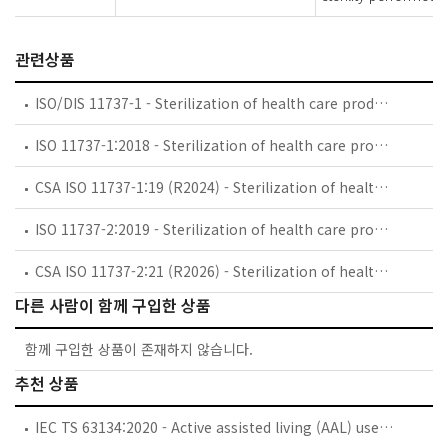
관련상품
ISO/DIS 11737-1 - Sterilization of health care products — Microbiological methods — Part 1: Determination of a population of microorganisms on products
ISO 11737-1:2018 - Sterilization of health care products — Microbiological methods — Part 1: Determination of a population of microorganisms on products
CSA ISO 11737-1:19 (R2024) - Sterilization of health care products — Microbiological methods — Part 1: Determination of a population of microorganisms on products (Adopted ISO 11737-1:2018, third edition, 2018-01)
ISO 11737-2:2019 - Sterilization of health care products — Microbiological methods — Part 2: Tests of sterility performed in the definition, validation and maintenance of a sterilization process
CSA ISO 11737-2:21 (R2026) - Sterilization of health care products — Microbiological methods — Part 2: Tests of sterility performed in the definition, validation and maintenance of a sterilization process (Adopted ISO 11737-2:2019, third edition, 2019-12)
다른 사람이 함께 구입한 상품
함께 구입한 상품이 존재하지 않습니다.
추천 상품
IEC TS 63134:2020 - Active assisted living (AAL) use cases