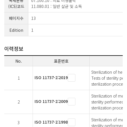
국제분류
07.100.10 : 의료 미생물학
(ICS)코드
11.080.01 : 일반 살균 및 소독
페이지수
13
Edition
1
이력정보
No.
표준번호
Sterilization of he
ISO 11737-2:2019
1
Tests of sterility p
sterilization process
Sterilization of med
ISO 11737-2:2009
2
sterility performed 
sterilization process
Sterilization of med
ISO 11737-2:1998
3
sterility performed i