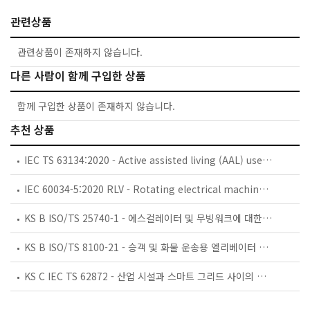
관련상품
관련상품이 존재하지 않습니다.
다른 사람이 함께 구입한 상품
함께 구입한 상품이 존재하지 않습니다.
추천 상품
IEC TS 63134:2020 - Active assisted living (AAL) use cases
IEC 60034-5:2020 RLV - Rotating electrical machines - Part 5: Degrees of protection provided by the integral design of rotating electrical machines (IP code) - Classification
KS B ISO/TS 25740-1 - 에스컬레이터 및 무빙워크에 대한 안전요건 — 제1부: 세계공통 필수 안전요건(GESRs)
KS B ISO/TS 8100-21 - 승객 및 화물 운송용 엘리베이터 —제21부: 세계공통 필수안전요건(GESRs)을 충족하는 세계공통 안전 파라미터(GSPs)
KS C IEC TS 62872 - 산업 시설과 스마트 그리드 사이의 산업 공정 측정, 제어 및 자동화 시스템 인터페이스