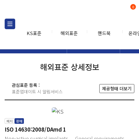
0
KS표준
해외표준
핸드북
온라
해외표준
해외표준검색
해외표
검색
해외표준 상세정보
관심표준 등록 :
제공형태 더보기
표준업데이트 시 알림서비스
폐지
판매
ISO 14630:2008/DAmd 1
Non-active surgical implants — General requirements —