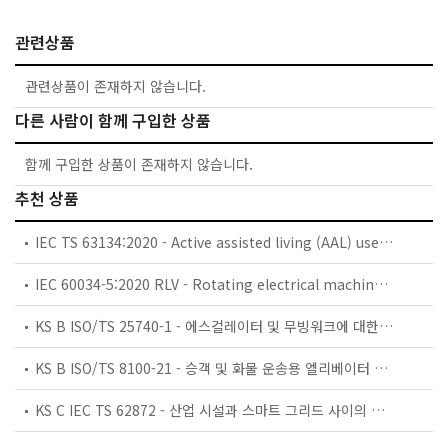
관련상품
관련상품이 존재하지 않습니다.
다른 사람이 함께 구입한 상품
함께 구입한 상품이 존재하지 않습니다.
추천 상품
IEC TS 63134:2020 - Active assisted living (AAL) use cases
IEC 60034-5:2020 RLV - Rotating electrical machines - Part 5: Degrees of protection provided by the integral design of rotating electrical machines (IP code) - Classification
KS B ISO/TS 25740-1 - 에스컬레이터 및 무빙워크에 대한 안전요건 — 제1부: 세계공통 필수 안전요건(GESRs)
KS B ISO/TS 8100-21 - 승객 및 화물 운송용 엘리베이터 —제21부: 세계공통 필수안전요건(GESRs)을 충족하는 세계공통 안전 파라미터(GSPs)
KS C IEC TS 62872 - 산업 시설과 스마트 그리드 사이의 산업 공정 측정, 제어 및 자동화 시스템 인터페이스