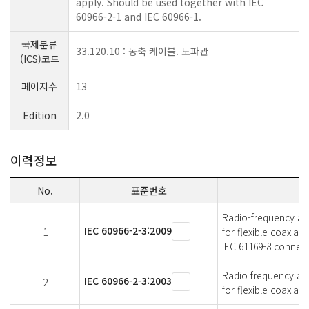
apply. Should be used together with IEC
60966-2-1 and IEC 60966-1.
국제분류
33.120.10 : 동축 케이블. 도파관
(ICS)코드
페이지수
13
Edition
2.0
이력정보
No.
표준번호
Radio-frequency and 
IEC 60966-2-3:2009
1
for flexible coaxia
IEC 61169-8 connec
Radio frequency and 
IEC 60966-2-3:2003
2
for flexible coaxial