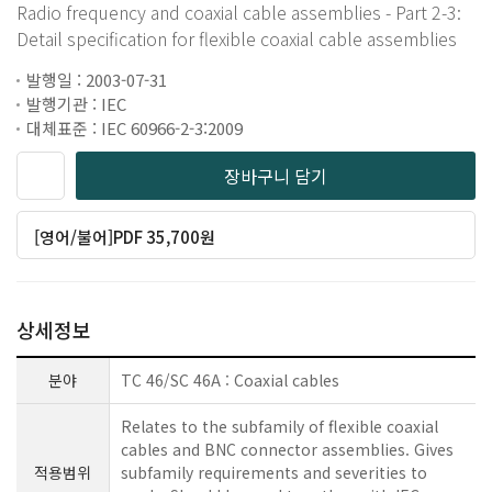
Radio frequency and coaxial cable assemblies - Part 2-3:
Detail specification for flexible coaxial cable assemblies
발행일 : 2003-07-31
발행기관 : IEC
대체표준 : IEC 60966-2-3:2009
장바구니 담기
[영어/불어]PDF 35,700원
상세정보
분야
TC 46/SC 46A : Coaxial cables
Relates to the subfamily of flexible coaxial
cables and BNC connector assemblies. Gives
적용범위
subfamily requirements and severities to