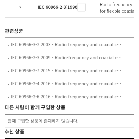
Radio frequency and 
IEC 60966-2-3:1996
3
for flexible coaxial
관련상품
IEC 60966-3-2:2003 - Radio frequency and coaxial cable assemblies - Part 3-2: Detail specification for semi-flexible coaxial cable assemblies for GSM use (0,8 GHz - 1 GHz)
IEC 60966-2-3:2009 - Radio-frequency and coaxial cables assemblies - Part 2-3: Detail specification for flexible coaxial cable assemblies - Frequency range 0 MHz to 1 000 MHz, IEC 61169-8 connectors
IEC 60966-2-7:2015 - Radio frequency and coaxial cable asemblies - Part 2-7: Detail specification for cable assemblies for radio and TV receivers - Frequency range 0 MHz to 3 000 MHz, IEC 61169-47 connectors
IEC 60966-2-4:2016 - Radio frequency and coaxial cable assemblies - Part 2-4: Detail specification for cable assemblies for radio and TV receivers - Frequency range 0 MHz to 3 000 MHz, IEC 61169-2 connectors
IEC 60966-2-6:2016 - Radio frequency and coaxial cable assemblies - Part 2-6: Detail specification for cable assemblies for radio and TV receivers - Frequency range 0 MHz to 3 000 MHz, IEC 61169-24 connectors
다른 사람이 함께 구입한 상품
함께 구입한 상품이 존재하지 않습니다.
추천 상품