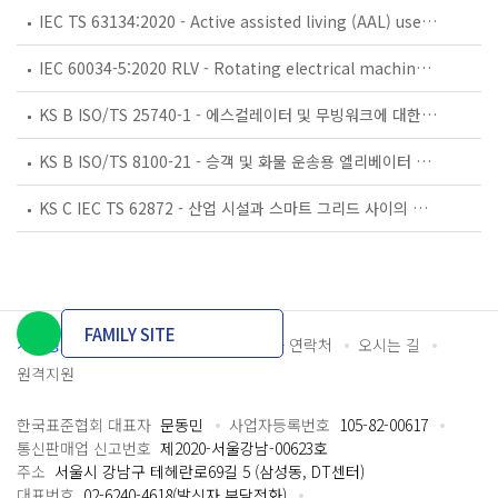
IEC TS 63134:2020 - Active assisted living (AAL) use cases
IEC 60034-5:2020 RLV - Rotating electrical machines - Part 5: Degrees of protection provided by the integral design of rotating electrical machines (IP code) - Classification
KS B ISO/TS 25740-1 - 에스컬레이터 및 무빙워크에 대한 안전요건 — 제1부: 세계공통 필수 안전요건(GESRs)
KS B ISO/TS 8100-21 - 승객 및 화물 운송용 엘리베이터 —제21부: 세계공통 필수안전요건(GESRs)을 충족하는 세계공통 안전 파라미터(GSPs)
KS C IEC TS 62872 - 산업 시설과 스마트 그리드 사이의 산업 공정 측정, 제어 및 자동화 시스템 인터페이스
FAMILY SITE
개인정보처리방침
이용약관
담당자 연락처
오시는 길
원격지원
한국표준협회 대표자
문동민
사업자등록번호
105-82-00617
통신판매업 신고번호
제2020-서울강남-00623호
주소
서울시 강남구 테헤란로69길 5 (삼성동, DT센터)
대표번호
02-6240-4618(발신자 부담전화)