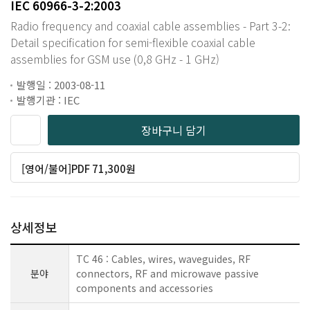
IEC 60966-3-2:2003
Radio frequency and coaxial cable assemblies - Part 3-2:
Detail specification for semi-flexible coaxial cable
assemblies for GSM use (0,8 GHz - 1 GHz)
발행일 : 2003-08-11
발행기관 : IEC
장바구니 담기
[영어/불어]PDF 71,300원
상세정보
TC 46 : Cables, wires, waveguides, RF
분야
connectors, RF and microwave passive
components and accessories