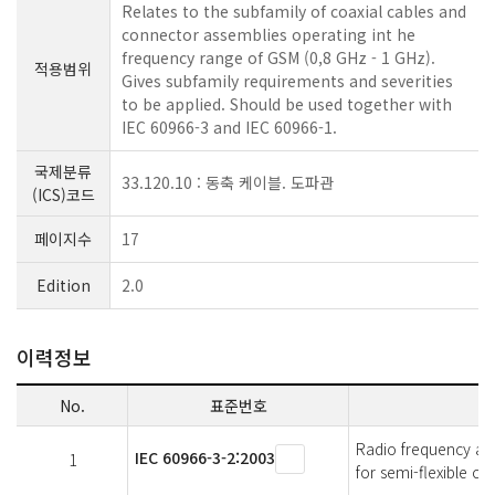
Relates to the subfamily of coaxial cables and
connector assemblies operating int he
frequency range of GSM (0,8 GHz - 1 GHz).
적용범위
Gives subfamily requirements and severities
to be applied. Should be used together with
IEC 60966-3 and IEC 60966-1.
국제분류
33.120.10 : 동축 케이블. 도파관
(ICS)코드
페이지수
17
Edition
2.0
이력정보
No.
표준번호
Radio frequency and 
IEC 60966-3-2:2003
1
for semi-flexible co