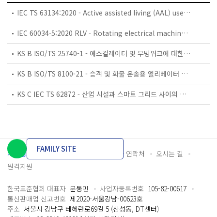
IEC TS 63134:2020 - Active assisted living (AAL) use cases
IEC 60034-5:2020 RLV - Rotating electrical machines - Part 5: Degrees of protection provided by the integral design of rotating electrical machines (IP code) - Classification
KS B ISO/TS 25740-1 - 에스컬레이터 및 무빙워크에 대한 안전요건 — 제1부: 세계공통 필수 안전요건(GESRs)
KS B ISO/TS 8100-21 - 승객 및 화물 운송용 엘리베이터 —제21부: 세계공통 필수안전요건(GESRs)을 충족하는 세계공통 안전 파라미터(GSPs)
KS C IEC TS 62872 - 산업 시설과 스마트 그리드 사이의 산업 공정 측정, 제어 및 자동화 시스템 인터페이스
FAMILY SITE
개인정보처리방침
이용약관
담당자 연락처
오시는 길
원격지원
한국표준협회 대표자
문동민
사업자등록번호
105-82-00617
통신판매업 신고번호
제2020-서울강남-00623호
주소
서울시 강남구 테헤란로69길 5 (삼성동, DT센터)